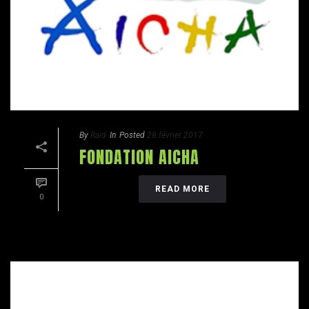
By
Raid
In
Posted
28 février 2017
FONDATION AICHA
READ MORE
0