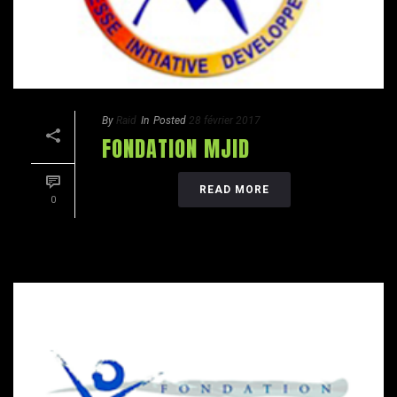
By
Raid
In
Posted
28 février 2017
FONDATION MJID
READ MORE
0