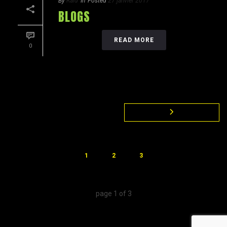
By
Raid
In
Posted
27 janvier 2017
BLOGS
READ MORE
0
1
2
3
page
1
of
3