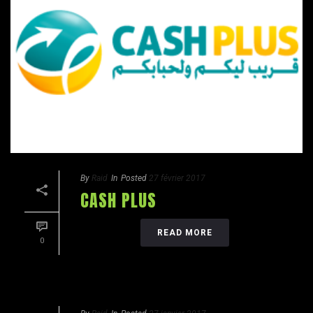
By
Raid
In
Posted
27 février 2017
CASH PLUS
READ MORE
0