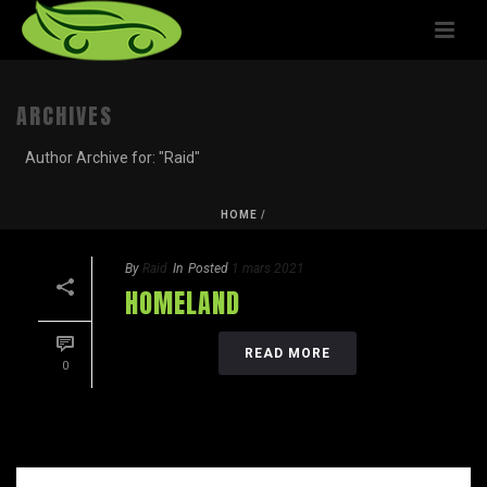
ARCHIVES
Author Archive for: "Raid"
HOME
/
By
Raid
In
Posted
1 mars 2021
HOMELAND
READ MORE
0